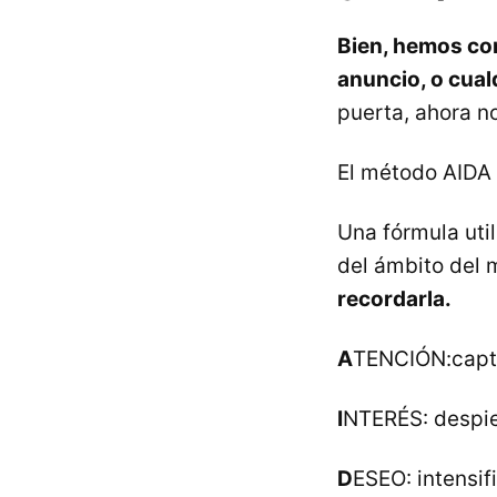
Bien, hemos con
anuncio, o cual
puerta, ahora no
El método AIDA
Una fórmula util
del ámbito del 
recordarla.
A
TENCIÓN:capta 
I
NTERÉS: despier
D
ESEO: intensif