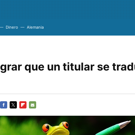
Dinero
Alemania
rar que un titular se tra
FACEBOOK
TWITTER
FLIPBOARD
E-
MAIL