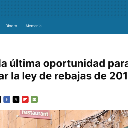
Dinero
Alemania
la última oportunidad par
r la ley de rebajas de 20
FACEBOOK
TWITTER
FLIPBOARD
E-
MAIL