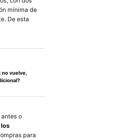
dos, con dos
ión mínima de
e. De esta
t no vuelve,
icional?
 antes o
 los
 compras para