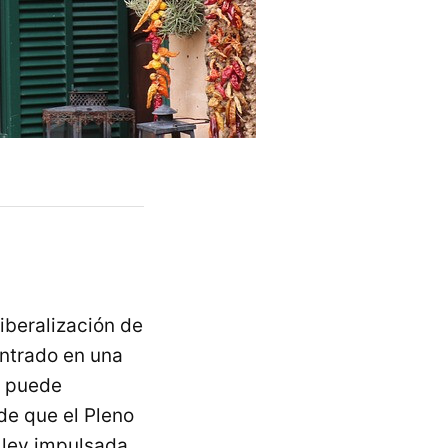
iberalización de
entrado en una
o puede
de que el Pleno
 ley impulsada