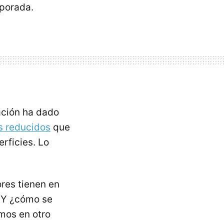
mporada.
ación ha dado
 reducidos
que
rficies. Lo
res tienen en
. Y ¿cómo se
mos en otro