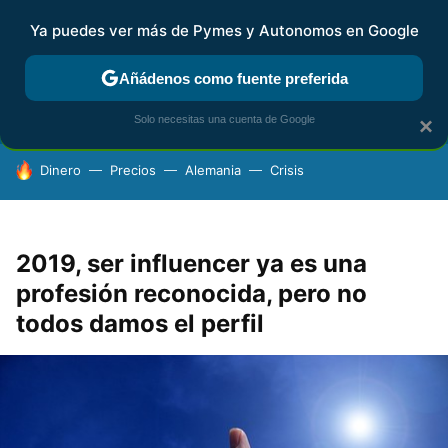
Ya puedes ver más de Pymes y Autonomos en Google
FISCALIDAD Y CONTABILIDAD
KIT DIGITAL
RENTA
AG
Añádenos como fuente preferida
Solo necesitas una cuenta de Google
×
HOY SE HABLA DE
Dinero
Precios
Alemania
Crisis
2019, ser influencer ya es una
profesión reconocida, pero no
todos damos el perfil