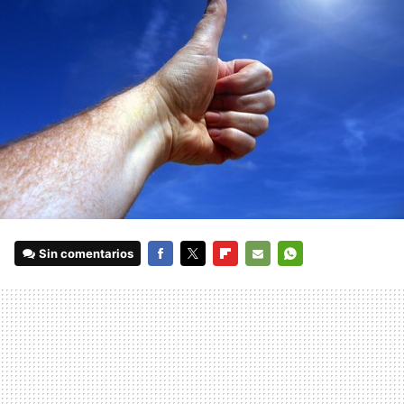
Sin comentarios
FACEBOOK
TWITTER
FLIPBOARD
E-
WHATSAPP
MAIL