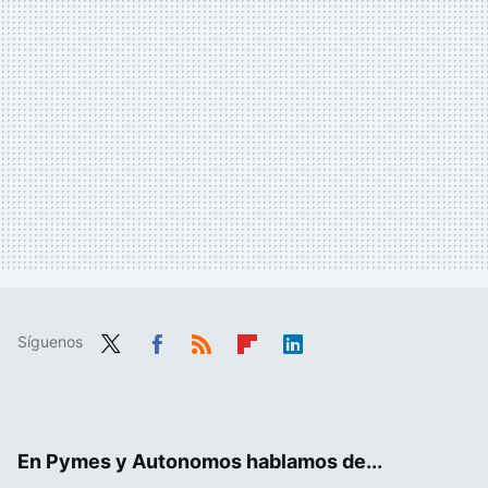
Síguenos
Twit
Fac
RSS
Flip
Link
ter
ebo
boa
edIn
ok
rd
En Pymes y Autonomos hablamos de...