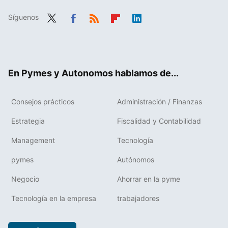
Síguenos
Twit
Fac
RSS
Flip
Link
ter
ebo
boa
edIn
ok
rd
En Pymes y Autonomos hablamos de...
Consejos prácticos
Administración / Finanzas
Estrategia
Fiscalidad y Contabilidad
Management
Tecnología
pymes
Autónomos
Negocio
Ahorrar en la pyme
Tecnología en la empresa
trabajadores