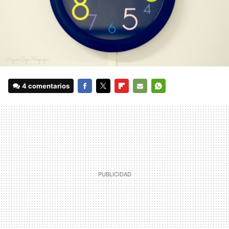
4 comentarios
FACEBOOK
TWITTER
FLIPBOARD
E-
WHATSAPP
MAIL