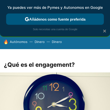
Ya puedes ver más de Pymes y Autonomos en Google
FISCALIDAD Y CONTABILIDAD
KIT DIGITAL
RENTA
AG
Añádenos como fuente preferida
Solo necesitas una cuenta de Google
×
HOY SE HABLA DE
Autónomos
Dinero
Dinero
¿Qué es el engagement?