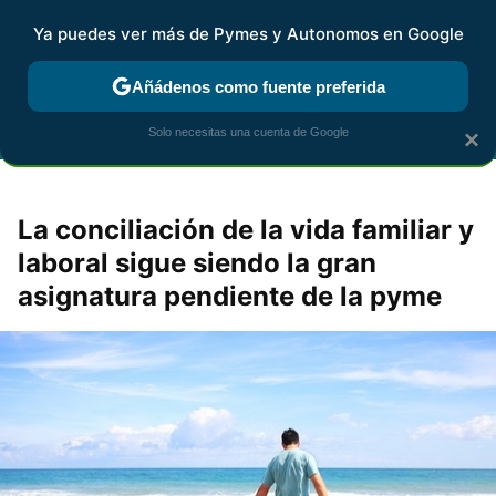
Ya puedes ver más de Pymes y Autonomos en Google
FISCALIDAD Y CONTABILIDAD
KIT DIGITAL
RENTA
AG
Añádenos como fuente preferida
Solo necesitas una cuenta de Google
×
La conciliación de la vida familiar y
laboral sigue siendo la gran
asignatura pendiente de la pyme