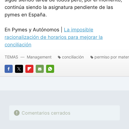
continúa siendo la asignatura pendiente de las
pymes en España.
En Pymes y Autónomos |
La imposible
racionalización de horarios para mejorar la
conciliación
TEMAS
Management
conciliación
permiso por mate
FACEBOOK
TWITTER
FLIPBOARD
E-
WHATSAPP
MAIL
Comentarios cerrados