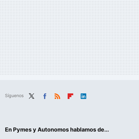
Síguenos
Twit
Fac
RSS
Flip
Link
ter
ebo
boa
edIn
ok
rd
En Pymes y Autonomos hablamos de...