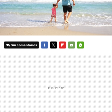
Sin comentarios
FACEBOOK
TWITTER
FLIPBOARD
E-
WHATSAPP
MAIL