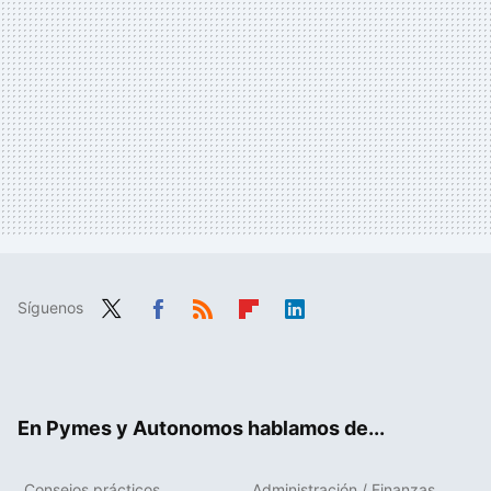
Síguenos
Twit
Fac
RSS
Flip
Link
ter
ebo
boa
edIn
ok
rd
En Pymes y Autonomos hablamos de...
Consejos prácticos
Administración / Finanzas