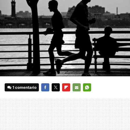
1 comentario
FACEBOOK
TWITTER
FLIPBOARD
E-
WHATSAPP
MAIL