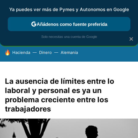
Ya puedes ver más de Pymes y Autonomos en Google
FISCALIDAD Y CONTABILIDAD
KIT DIGITAL
RENTA
AG
Añádenos como fuente preferida
Solo necesitas una cuenta de Google
×
HOY SE HABLA DE
Hacienda
Dinero
Alemania
La ausencia de límites entre lo
laboral y personal es ya un
problema creciente entre los
trabajadores