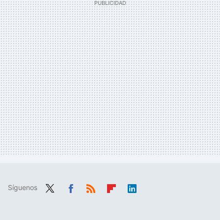
Síguenos
Twit
Fac
RSS
Flip
Link
ter
ebo
boa
edIn