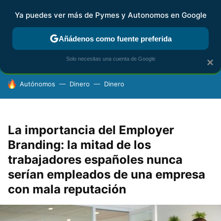
Ya puedes ver más de Pymes y Autonomos en Google
FISCALIDAD Y CONTABILIDAD
KIT DIGITAL
RENTA
AG
Añádenos como fuente preferida
Solo necesitas una cuenta de Google
×
HOY SE HABLA DE
Autónomos
Dinero
Dinero
La importancia del Employer
Branding: la mitad de los
trabajadores españoles nunca
serían empleados de una empresa
con mala reputación