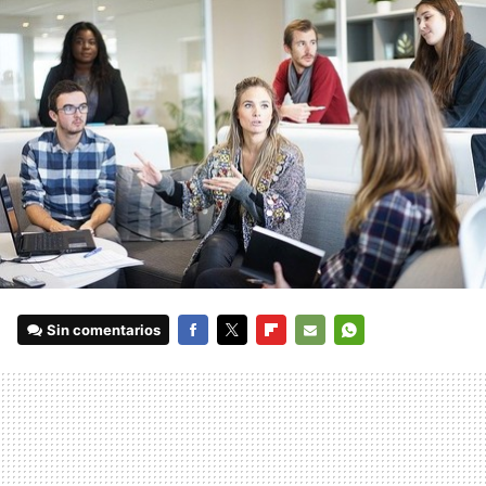
Sin comentarios
FACEBOOK
TWITTER
FLIPBOARD
E-
WHATSAPP
MAIL