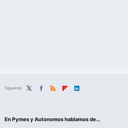
Síguenos
Twit
Fac
RSS
Flip
Link
ter
ebo
boa
edIn
ok
rd
En Pymes y Autonomos hablamos de...