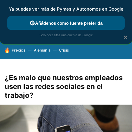
Ya puedes ver más de Pymes y Autonomos en Google
FISCALIDAD Y CONTABILIDAD
KIT DIGITAL
RENTA
AG
Añádenos como fuente preferida
Solo necesitas una cuenta de Google
×
HOY SE HABLA DE
Precios
Alemania
Crisis
¿Es malo que nuestros empleados
usen las redes sociales en el
trabajo?