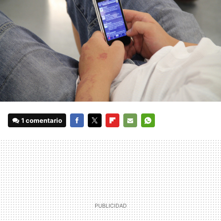
1 comentario
FACEBOOK
TWITTER
FLIPBOARD
E-
WHATSAPP
MAIL