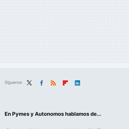
Síguenos
Twit
Fac
RSS
Flip
Link
ter
ebo
boa
edIn
ok
rd
En Pymes y Autonomos hablamos de...