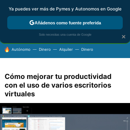
Ya puedes ver más de Pymes y Autonomos en Google
FISCALIDAD Y CONTABILIDAD
KIT DIGITAL
RENTA
AG
Añádenos como fuente preferida
Solo necesitas una cuenta de Google
×
HOY SE HABLA DE
Autónomo
Dinero
Alquiler
Dinero
Cómo mejorar tu productividad
con el uso de varios escritorios
virtuales