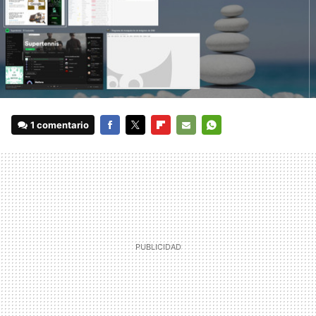
1 comentario
FACEBOOK
TWITTER
FLIPBOARD
E-
WHATSAPP
MAIL