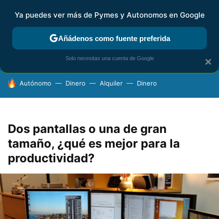
Ya puedes ver más de Pymes y Autonomos en Google
FISCALIDAD Y CONTABILIDAD
KIT DIGITAL
RENTA
AG
Añádenos como fuente preferida
Solo necesitas una cuenta de Google
×
HOY SE HABLA DE
Autónomo
Dinero
Alquiler
Dinero
Dos pantallas o una de gran
tamaño, ¿qué es mejor para la
productividad?