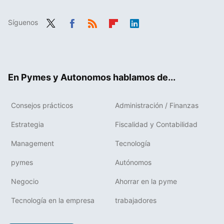
Síguenos
Twit
Fac
RSS
Flip
Link
ter
ebo
boa
edIn
ok
rd
En Pymes y Autonomos hablamos de...
Consejos prácticos
Administración / Finanzas
Estrategia
Fiscalidad y Contabilidad
Management
Tecnología
pymes
Autónomos
Negocio
Ahorrar en la pyme
Tecnología en la empresa
trabajadores