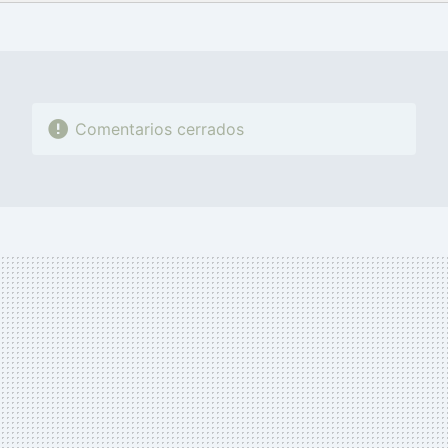
FACEBOOK
TWITTER
FLIPBOARD
E-
WHATSAPP
MAIL
Comentarios cerrados