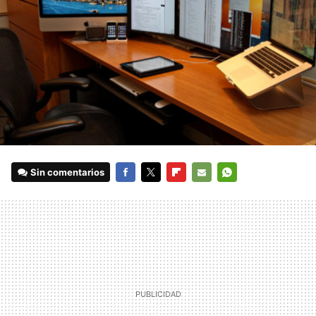
Sin comentarios
FACEBOOK
TWITTER
FLIPBOARD
E-
WHATSAPP
MAIL