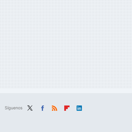
Síguenos
Twit
Fac
RSS
Flip
Link
ter
ebo
boa
edIn