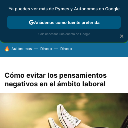
Ya puedes ver más de Pymes y Autonomos en Google
FISCALIDAD Y CONTABILIDAD
KIT DIGITAL
RENTA
AG
Añádenos como fuente preferida
Solo necesitas una cuenta de Google
×
HOY SE HABLA DE
Autónomos
Dinero
Dinero
Cómo evitar los pensamientos
negativos en el ámbito laboral