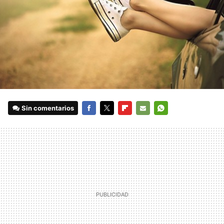
Sin comentarios
FACEBOOK
TWITTER
FLIPBOARD
E-
WHATSAPP
MAIL