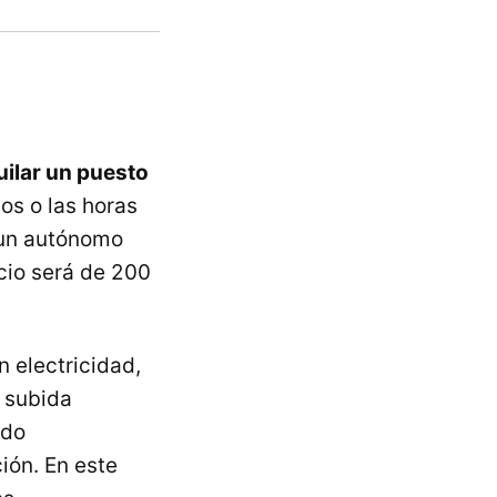
uilar un puesto
ios o las horas
 un autónomo
acio será de 200
 electricidad,
a subida
ado
ión. En este