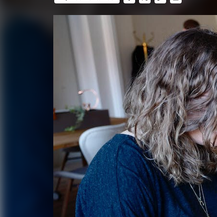
FACEBOOK
TWITTER
FLIPBOARD
E-
MAIL