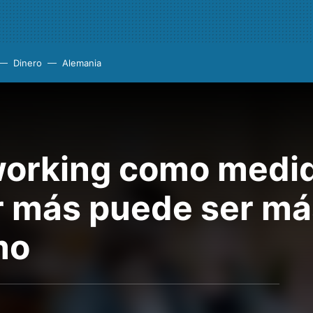
Dinero
Alemania
working como medid
r más puede ser má
mo