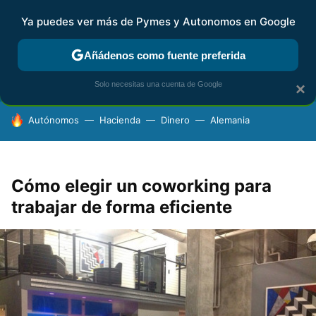
Ya puedes ver más de Pymes y Autonomos en Google
FISCALIDAD Y CONTABILIDAD
KIT DIGITAL
RENTA
AG
Añádenos como fuente preferida
Solo necesitas una cuenta de Google
×
HOY SE HABLA DE
Autónomos
Hacienda
Dinero
Alemania
Cómo elegir un coworking para
trabajar de forma eficiente