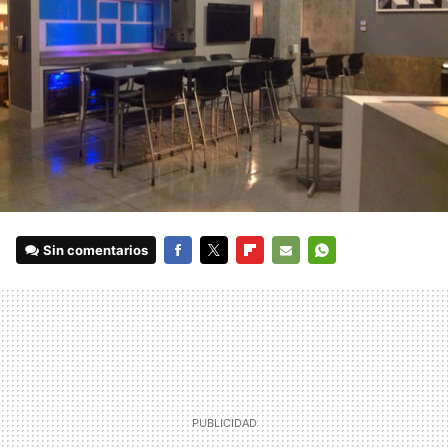
Sin comentarios
FACEBOOK
TWITTER
FLIPBOARD
E-
WHATSAPP
MAIL