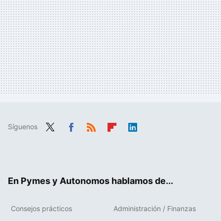
Síguenos
Twit
Fac
RSS
Flip
Link
ter
ebo
boa
edIn
ok
rd
En Pymes y Autonomos hablamos de...
Consejos prácticos
Administración / Finanzas