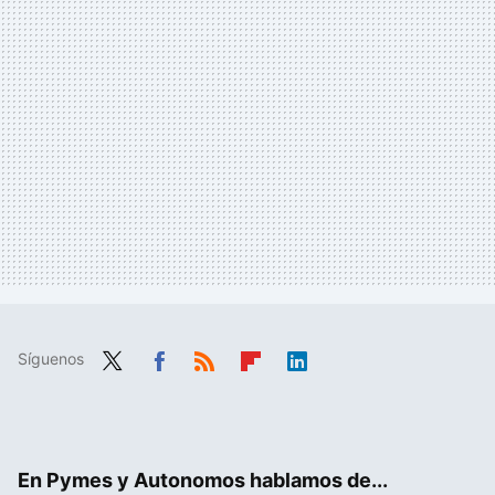
Síguenos
Twit
Fac
RSS
Flip
Link
ter
ebo
boa
edIn
ok
rd
En Pymes y Autonomos hablamos de...