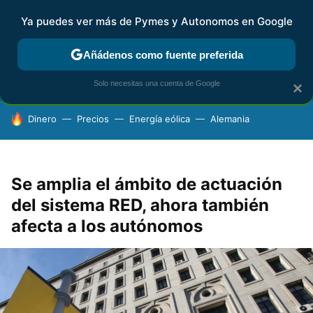
Ya puedes ver más de Pymes y Autonomos en Google
FISCALIDAD Y CONTABILIDAD
KIT DIGITAL
RENTA
AG
Añádenos como fuente preferida
Solo necesitas una cuenta de Google
×
HOY SE HABLA DE
Dinero
Precios
Energía eólica
Alemania
Se amplia el ámbito de actuación
del sistema RED, ahora también
afecta a los autónomos