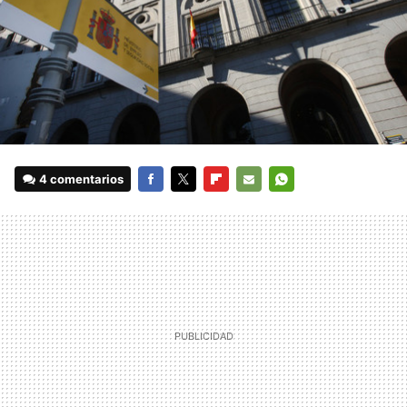
4 comentarios
FACEBOOK
TWITTER
FLIPBOARD
E-
WHATSAPP
MAIL