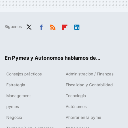
Síguenos
Twit
Fac
RSS
Flip
Link
ter
ebo
boa
edIn
ok
rd
En Pymes y Autonomos hablamos de...
Consejos prácticos
Administración / Finanzas
Estrategia
Fiscalidad y Contabilidad
Management
Tecnología
pymes
Autónomos
Negocio
Ahorrar en la pyme