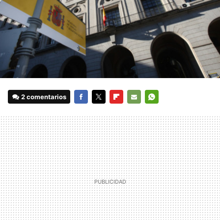
2 comentarios
FACEBOOK
TWITTER
FLIPBOARD
E-
WHATSAPP
MAIL