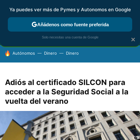
Ya puedes ver más de Pymes y Autonomos en Google
MENÚ
NUEVO
Añádenos como fuente preferida
FISCALIDAD Y CONTABILIDAD
KIT DIGITAL
RENTA
AG
Solo necesitas una cuenta de Google
×
HOY SE HABLA DE
Autónomos
Dinero
Dinero
Adiós al certificado SILCON para
acceder a la Seguridad Social a la
vuelta del verano