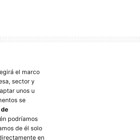
egirá el marco
esa, sector y
aptar unos u
mentos se
 de
ién podríamos
amos de él solo
 directamente en