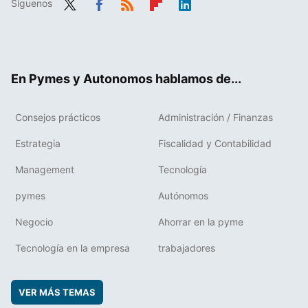
Síguenos
Twit
Fac
RSS
Flip
Link
ter
ebo
boa
edIn
ok
rd
En Pymes y Autonomos hablamos de...
Consejos prácticos
Administración / Finanzas
Estrategia
Fiscalidad y Contabilidad
Management
Tecnología
pymes
Autónomos
Negocio
Ahorrar en la pyme
Tecnología en la empresa
trabajadores
VER MÁS TEMAS