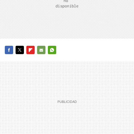
FACEBOOK
TWITTER
FLIPBOARD
E-
WHATSAPP
MAIL