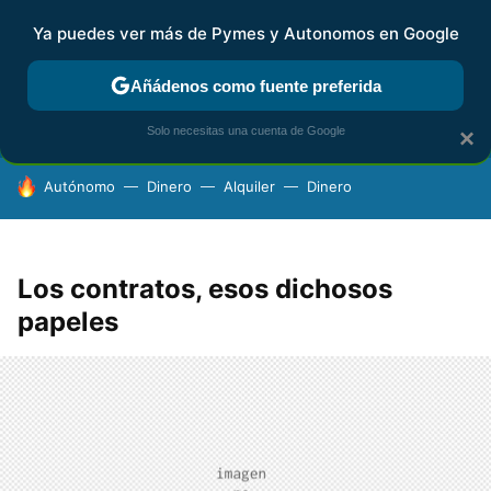
Ya puedes ver más de Pymes y Autonomos en Google
FISCALIDAD Y CONTABILIDAD
KIT DIGITAL
RENTA
AG
Añádenos como fuente preferida
Solo necesitas una cuenta de Google
×
HOY SE HABLA DE
Autónomo
Dinero
Alquiler
Dinero
Los contratos, esos dichosos
papeles