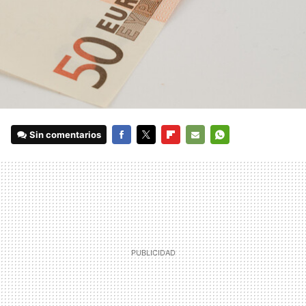
Sin comentarios
FACEBOOK
TWITTER
FLIPBOARD
E-
WHATSAPP
MAIL