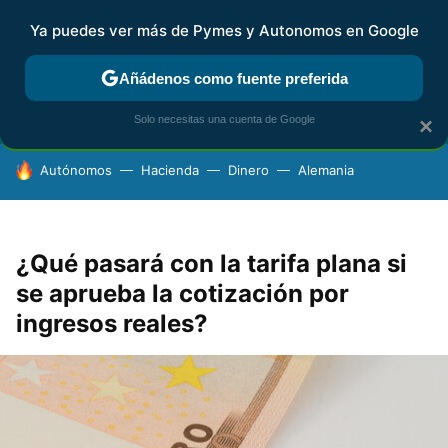
Ya puedes ver más de Pymes y Autonomos en Google
FISCALIDAD Y CONTABILIDAD
KIT DIGITAL
RENTA
AG
Añádenos como fuente preferida
Solo necesitas una cuenta de Google
×
HOY SE HABLA DE
Autónomos
Hacienda
Dinero
Alemania
¿Qué pasará con la tarifa plana si
se aprueba la cotización por
ingresos reales?