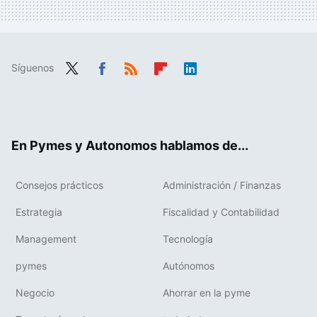
Síguenos
Twit
Fac
RSS
Flip
Link
ter
ebo
boa
edIn
ok
rd
En Pymes y Autonomos hablamos de...
Consejos prácticos
Administración / Finanzas
Estrategia
Fiscalidad y Contabilidad
Management
Tecnología
pymes
Autónomos
Negocio
Ahorrar en la pyme