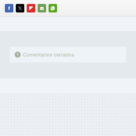
FACEBOOK
TWITTER
FLIPBOARD
E-
WHATSAPP
MAIL
Comentarios cerrados