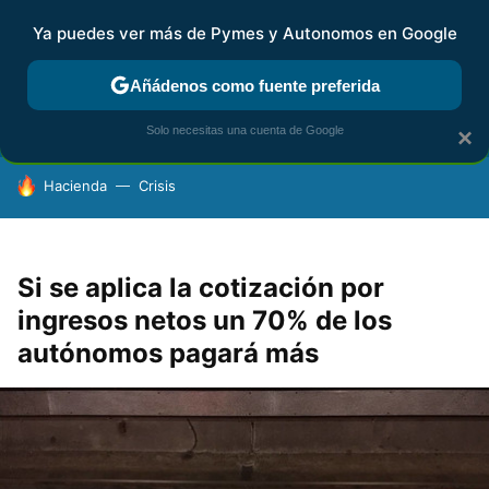
Ya puedes ver más de Pymes y Autonomos en Google
FISCALIDAD Y CONTABILIDAD
KIT DIGITAL
RENTA
AG
Añádenos como fuente preferida
Solo necesitas una cuenta de Google
×
HOY SE HABLA DE
Hacienda
Crisis
Si se aplica la cotización por
ingresos netos un 70% de los
autónomos pagará más