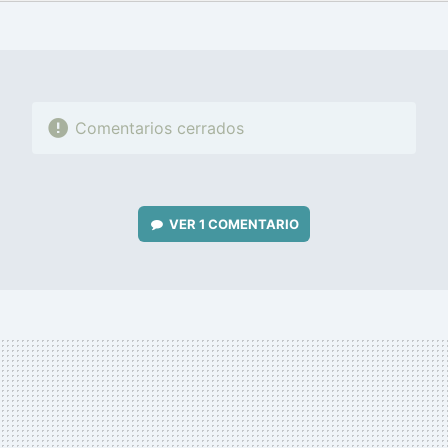
FACEBOOK
TWITTER
FLIPBOARD
E-
WHATSAPP
MAIL
Comentarios cerrados
VER
1 COMENTARIO