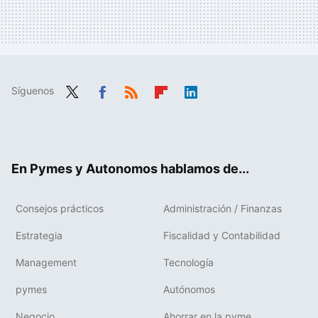
Síguenos
Twit
Fac
RSS
Flip
Link
ter
ebo
boa
edIn
ok
rd
En Pymes y Autonomos hablamos de...
Consejos prácticos
Administración / Finanzas
Estrategia
Fiscalidad y Contabilidad
Management
Tecnología
pymes
Autónomos
Negocio
Ahorrar en la pyme