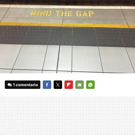
1 comentario
FACEBOOK
TWITTER
FLIPBOARD
E-
WHATSAPP
MAIL