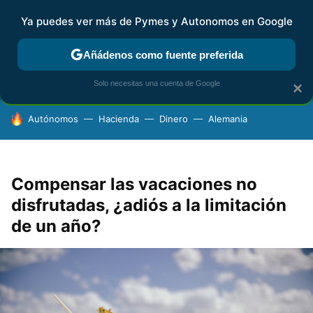
Ya puedes ver más de Pymes y Autonomos en Google
FISCALIDAD Y CONTABILIDAD
KIT DIGITAL
RENTA
AG
Añádenos como fuente preferida
Solo necesitas una cuenta de Google
×
HOY SE HABLA DE
Autónomos
Hacienda
Dinero
Alemania
Compensar las vacaciones no
disfrutadas, ¿adiós a la limitación
de un año?