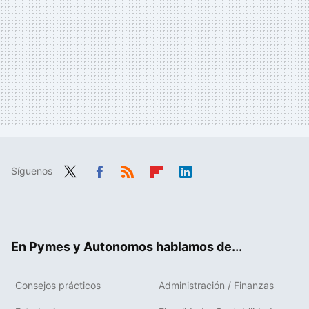
Síguenos
Twit
Fac
RSS
Flip
Link
ter
ebo
boa
edIn
ok
rd
En Pymes y Autonomos hablamos de...
Consejos prácticos
Administración / Finanzas