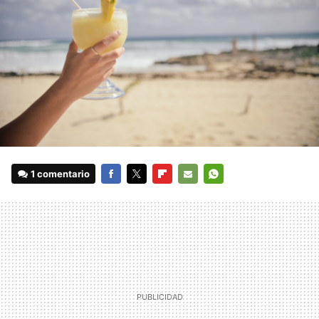
1 comentario
FACEBOOK
TWITTER
FLIPBOARD
E-
WHATSAPP
MAIL