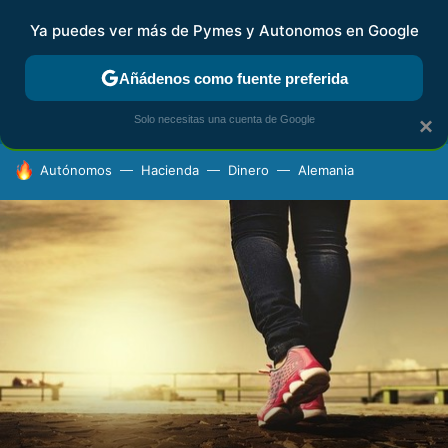
Ya puedes ver más de Pymes y Autonomos en Google
FISCALIDAD Y CONTABILIDAD
KIT DIGITAL
RENTA
AG
Añádenos como fuente preferida
Solo necesitas una cuenta de Google
×
HOY SE HABLA DE
Autónomos
Hacienda
Dinero
Alemania