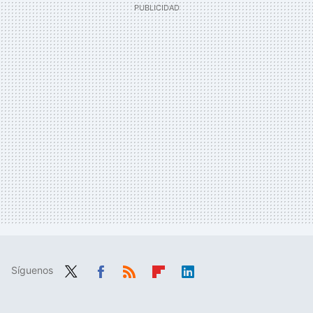
Síguenos
Twit
Fac
RSS
Flip
Link