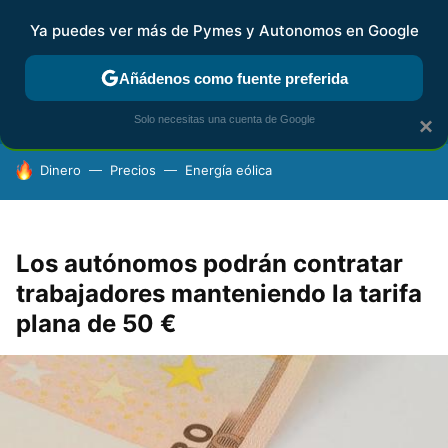
Ya puedes ver más de Pymes y Autonomos en Google
FISCALIDAD Y CONTABILIDAD
KIT DIGITAL
RENTA
AG
Añádenos como fuente preferida
Solo necesitas una cuenta de Google
×
HOY SE HABLA DE
Dinero
Precios
Energía eólica
Los autónomos podrán contratar
trabajadores manteniendo la tarifa
plana de 50 €