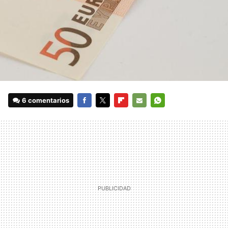
6 comentarios
FACEBOOK
TWITTER
FLIPBOARD
E-
WHATSAPP
MAIL