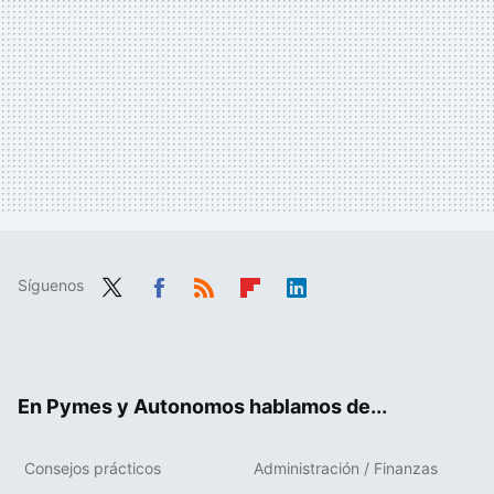
Síguenos
Twit
Fac
RSS
Flip
Link
ter
ebo
boa
edIn
ok
rd
En Pymes y Autonomos hablamos de...
Consejos prácticos
Administración / Finanzas