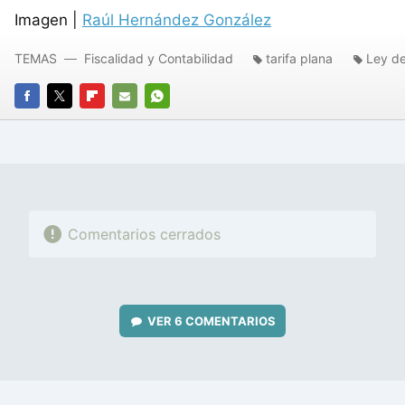
Imagen |
Raúl Hernández González
TEMAS
Fiscalidad y Contabilidad
tarifa plana
Ley d
FACEBOOK
TWITTER
FLIPBOARD
E-
WHATSAPP
MAIL
Comentarios cerrados
VER
6 COMENTARIOS