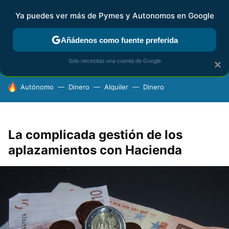
Ya puedes ver más de Pymes y Autonomos en Google
FISCALIDAD Y CONTABILIDAD
KIT DIGITAL
RENTA
AG
Añádenos como fuente preferida
Solo necesitas una cuenta de Google
×
HOY SE HABLA DE
Autónomo
Dinero
Alquiler
Dinero
La complicada gestión de los
aplazamientos con Hacienda