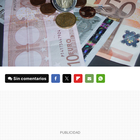
Sin comentarios
FACEBOOK
TWITTER
FLIPBOARD
E-
WHATSAPP
MAIL