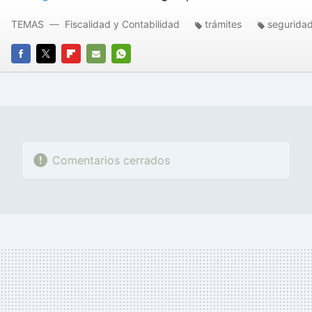
TEMAS
Fiscalidad y Contabilidad
trámites
seguridad
FACEBOOK
TWITTER
FLIPBOARD
E-
WHATSAPP
MAIL
Comentarios cerrados