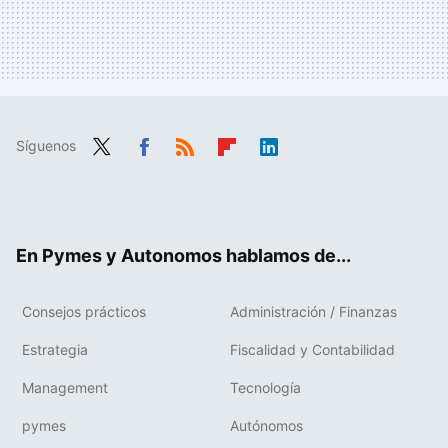
Síguenos
Twit
Fac
RSS
Flip
Link
ter
ebo
boa
edIn
ok
rd
En Pymes y Autonomos hablamos de...
Consejos prácticos
Administración / Finanzas
Estrategia
Fiscalidad y Contabilidad
Management
Tecnología
pymes
Autónomos