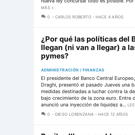
nueva ley concursal todo es posible. Por 
MÁS »
COMENTARIOS
0
CARLOS ROBERTO
HACE 4 AÑOS
¿Por qué las políticas del
llegan (ni van a llegar) a la
pymes?
ADMINISTRACIÓN / FINANZAS
El presidente del Banco Central Europeo
Draghi, presentó el pasado Jueves una b
medidas destinadas a luchar contra la def
bajo crecimiento de la zona euro. Entre o
anunció una inyección de liquidez a...
LEE
COMENTARIOS
0
DIEGO LORENZANA
HACE 12 AÑOS