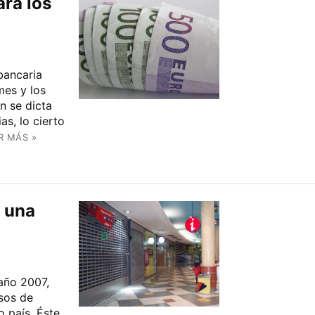
ara los
bancaria
mes y los
n se dicta
as, lo cierto
R MÁS »
 una
 año 2007,
rsos de
 país. Éste