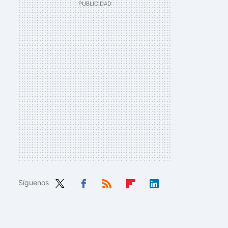
Síguenos
Twit
Fac
RSS
Flip
Link
ter
ebo
boa
edIn