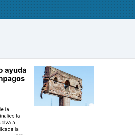
o ayuda
impagos
e la
nalice la
uelva a
licada la