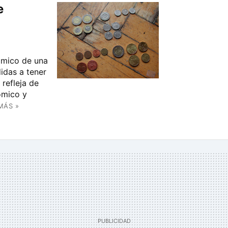
e
ómico de una
idas a tener
refleja de
ómico y
MÁS »