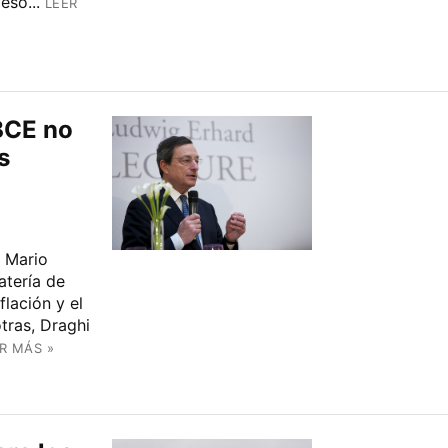
eso...
LEER
 BCE no
s
, Mario
atería de
lación y el
tras, Draghi
R MÁS »