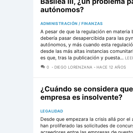
Basilea III, ¿un problema p
autónomos?
ADMINISTRACIÓN / FINANZAS
A pesar de que la regulación en materia 
debería pasar desapercibida para las py
autónomos, y más cuando esta regulació
desde las más altas instancias comunitari
es que, tras la publicación y puesta...
LEE
COMENTARIOS
0
DIEGO LORENZANA
HACE 12 AÑOS
¿Cuándo se considera que
empresa es insolvente?
LEGALIDAD
Desde que empezara la crisis allá por el
han proliferado las solicitudes de concu
acreedores entre las empresas de nuestro