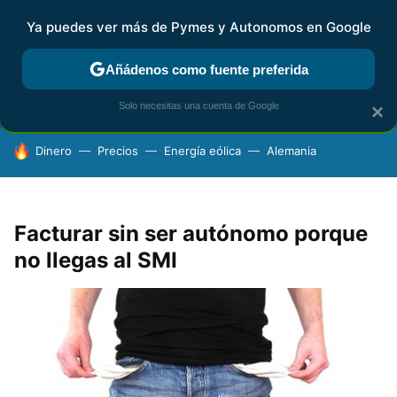
Ya puedes ver más de Pymes y Autonomos en Google
FISCALIDAD Y CONTABILIDAD
KIT DIGITAL
RENTA
AG
Añádenos como fuente preferida
Solo necesitas una cuenta de Google
×
HOY SE HABLA DE
Dinero
Precios
Energía eólica
Alemania
Facturar sin ser autónomo porque
no llegas al SMI