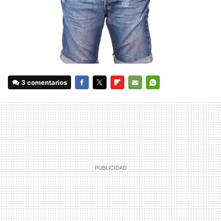
3 comentarios
FACEBOOK
TWITTER
FLIPBOARD
E-
WHATSAPP
MAIL