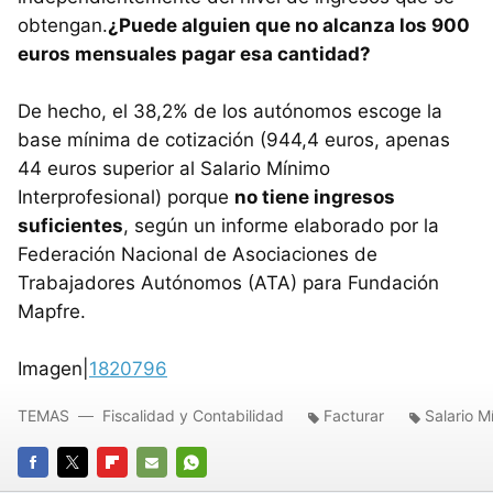
obtengan.
¿Puede alguien que no alcanza los 900
euros mensuales pagar esa cantidad?
De hecho, el 38,2% de los autónomos escoge la
base mínima de cotización (944,4 euros, apenas
44 euros superior al Salario Mínimo
Interprofesional) porque
no tiene ingresos
suficientes
, según un informe elaborado por la
Federación Nacional de Asociaciones de
Trabajadores Autónomos (ATA) para Fundación
Mapfre.
Imagen|
1820796
TEMAS
Fiscalidad y Contabilidad
Facturar
Salario M
FACEBOOK
TWITTER
FLIPBOARD
E-
WHATSAPP