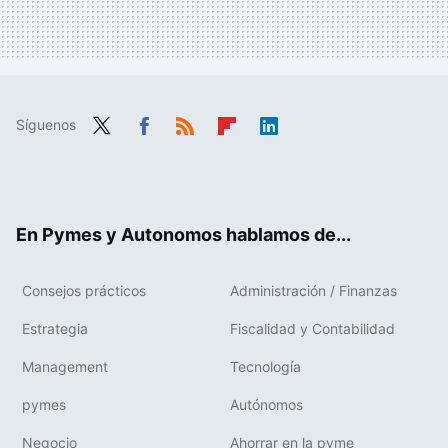
Síguenos
Twit
Fac
RSS
Flip
Link
ter
ebo
boa
edIn
ok
rd
En Pymes y Autonomos hablamos de...
Consejos prácticos
Administración / Finanzas
Estrategia
Fiscalidad y Contabilidad
Management
Tecnología
pymes
Autónomos
Negocio
Ahorrar en la pyme