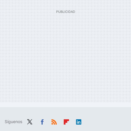
Síguenos
Twit
Fac
RSS
Flip
Link