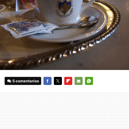
5 comentarios
FACEBOOK
TWITTER
FLIPBOARD
E-
WHATSAPP
MAIL