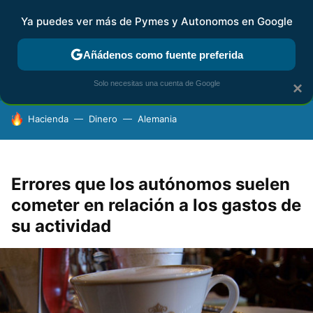
Ya puedes ver más de Pymes y Autonomos en Google
FISCALIDAD Y CONTABILIDAD
KIT DIGITAL
RENTA
AG
Añádenos como fuente preferida
Solo necesitas una cuenta de Google
×
HOY SE HABLA DE
Hacienda
Dinero
Alemania
Errores que los autónomos suelen
cometer en relación a los gastos de
su actividad