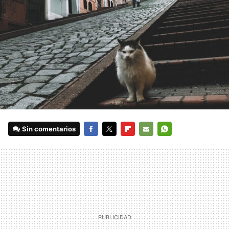
Sin comentarios
FACEBOOK
TWITTER
FLIPBOARD
E-
WHATSAPP
MAIL