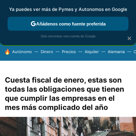
Ya puedes ver más de Pymes y Autonomos en Google
FISCALIDAD Y CONTABILIDAD
KIT DIGITAL
RENTA
AG
Añádenos como fuente preferida
Solo necesitas una cuenta de Google
×
HOY SE HABLA DE
Autónomo
Dinero
Precios
Alquiler
Alemania
C
Cuesta fiscal de enero, estas son
todas las obligaciones que tienen
que cumplir las empresas en el
mes más complicado del año