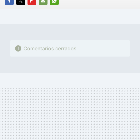
FACEBOOK
TWITTER
FLIPBOARD
E-
WHATSAPP
MAIL
Comentarios cerrados