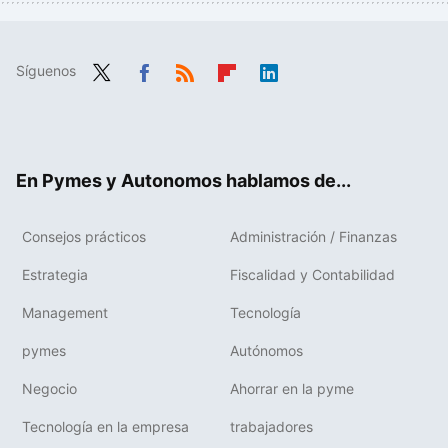
Síguenos
Twit
Fac
RSS
Flip
Link
ter
ebo
boa
edIn
ok
rd
En Pymes y Autonomos hablamos de...
Consejos prácticos
Administración / Finanzas
Estrategia
Fiscalidad y Contabilidad
Management
Tecnología
pymes
Autónomos
Negocio
Ahorrar en la pyme
Tecnología en la empresa
trabajadores