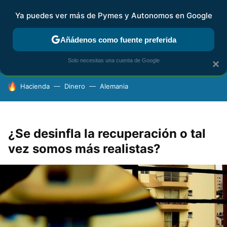
Ya puedes ver más de Pymes y Autonomos en Google
FISCALIDAD Y CONTABILIDAD
KIT DIGITAL
RENTA
AG
Añádenos como fuente preferida
Solo necesitas una cuenta de Google
×
HOY SE HABLA DE
Hacienda
Dinero
Alemania
¿Se desinfla la recuperación o tal
vez somos más realistas?