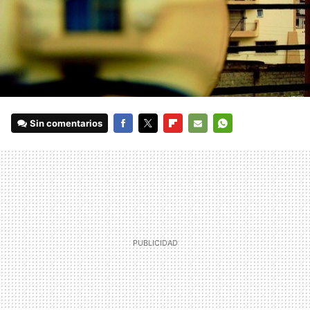
Sin comentarios
FACEBOOK
TWITTER
FLIPBOARD
E-
WHATSAPP
MAIL