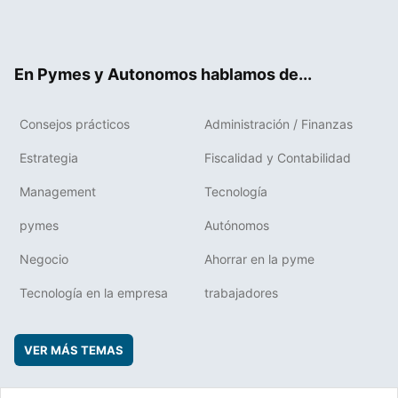
Twit
Fac
RSS
Flip
Link
ter
ebo
boa
edIn
ok
rd
En Pymes y Autonomos hablamos de...
Consejos prácticos
Administración / Finanzas
Estrategia
Fiscalidad y Contabilidad
Management
Tecnología
pymes
Autónomos
Negocio
Ahorrar en la pyme
Tecnología en la empresa
trabajadores
VER MÁS TEMAS