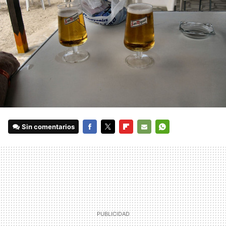
Sin comentarios
FACEBOOK
TWITTER
FLIPBOARD
E-
WHATSAPP
MAIL