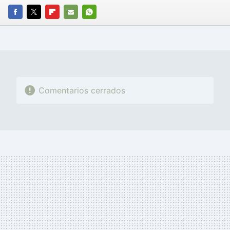
FACEBOOK
TWITTER
FLIPBOARD
E-
WHATSAPP
MAIL
Comentarios cerrados