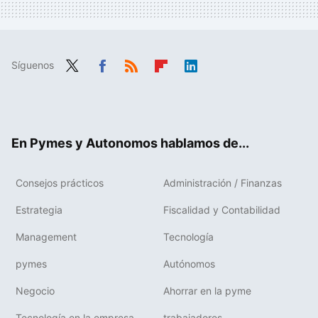
Síguenos
Twit
Fac
RSS
Flip
Link
ter
ebo
boa
edIn
ok
rd
En Pymes y Autonomos hablamos de...
Consejos prácticos
Administración / Finanzas
Estrategia
Fiscalidad y Contabilidad
Management
Tecnología
pymes
Autónomos
Negocio
Ahorrar en la pyme
Tecnología en la empresa
trabajadores