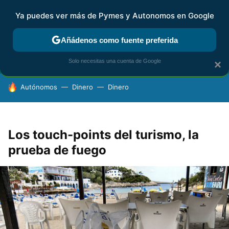
Ya puedes ver más de Pymes y Autonomos en Google
FISCALIDAD Y CONTABILIDAD
KIT DIGITAL
RENTA
AG
Añádenos como fuente preferida
Solo necesitas una cuenta de Google
×
HOY SE HABLA DE
Autónomos
Dinero
Dinero
Los touch-points del turismo, la
prueba de fuego