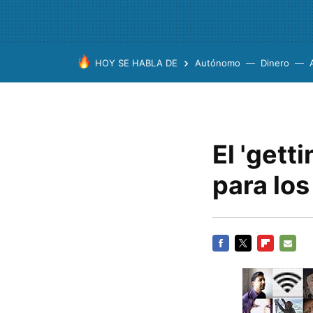
HOY SE HABLA DE
Autónomo
Dinero
El 'gett
para lo
FACEBOOK
TWITTER
FLIPBOARD
E-
MAIL