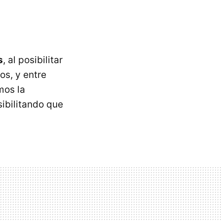
s
, al posibilitar
os, y entre
mos la
sibilitando que