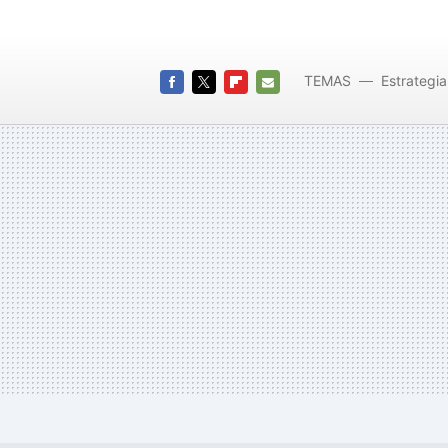
TEMAS
Estrategia
FACEBOOK
TWITTER
FLIPBOARD
E-
MAIL