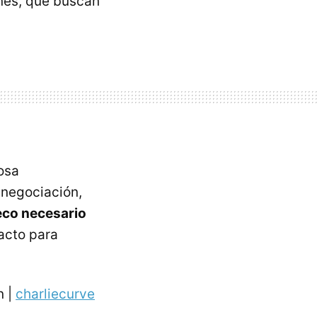
ines, que buscan
osa
 negociación,
eco necesario
acto para
 |
charliecurve