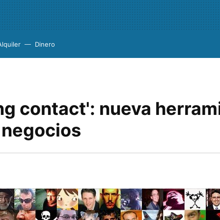
Alquiler
Dinero
ing contact': nueva herram
s negocios