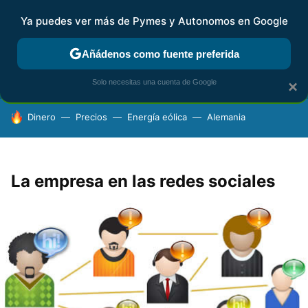
Ya puedes ver más de Pymes y Autonomos en Google
FISCALIDAD Y CONTABILIDAD
KIT DIGITAL
RENTA
AG
Añádenos como fuente preferida
Solo necesitas una cuenta de Google
×
HOY SE HABLA DE
Dinero
Precios
Energía eólica
Alemania
La empresa en las redes sociales