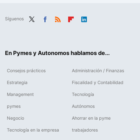
Síguenos
Twit
Fac
RSS
Flip
Link
ter
ebo
boa
edIn
ok
rd
En Pymes y Autonomos hablamos de...
Consejos prácticos
Administración / Finanzas
Estrategia
Fiscalidad y Contabilidad
Management
Tecnología
pymes
Autónomos
Negocio
Ahorrar en la pyme
Tecnología en la empresa
trabajadores