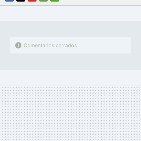
FACEBOOK
TWITTER
FLIPBOARD
E-
WHATSAPP
MAIL
Comentarios cerrados