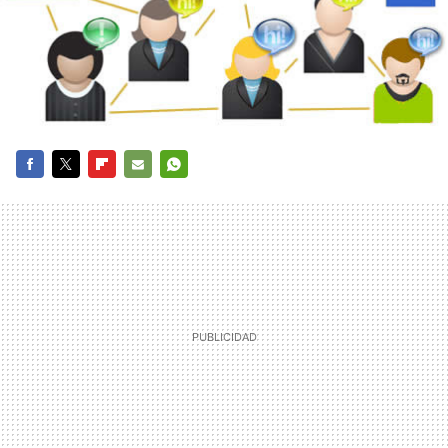
FACEBOOK
TWITTER
FLIPBOARD
E-
WHATSAPP
MAIL