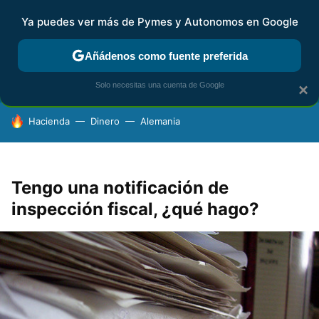
Ya puedes ver más de Pymes y Autonomos en Google
FISCALIDAD Y CONTABILIDAD
KIT DIGITAL
RENTA
AG
Añádenos como fuente preferida
Solo necesitas una cuenta de Google
×
HOY SE HABLA DE
Hacienda
Dinero
Alemania
Tengo una notificación de
inspección fiscal, ¿qué hago?