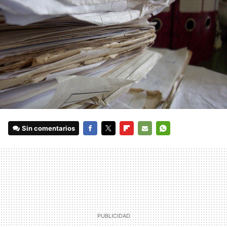
Sin comentarios
FACEBOOK
TWITTER
FLIPBOARD
E-
WHATSAPP
MAIL