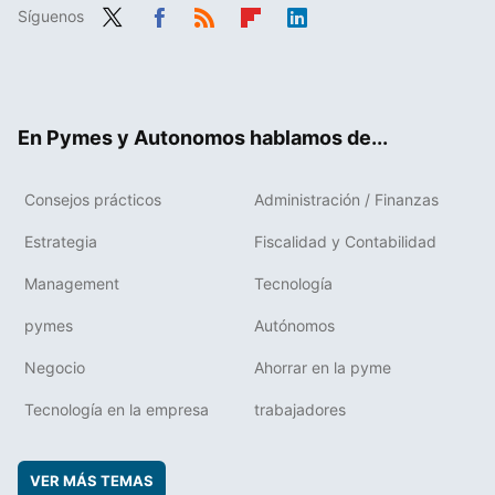
Síguenos
Twit
Fac
RSS
Flip
Link
ter
ebo
boa
edIn
ok
rd
En Pymes y Autonomos hablamos de...
Consejos prácticos
Administración / Finanzas
Estrategia
Fiscalidad y Contabilidad
Management
Tecnología
pymes
Autónomos
Negocio
Ahorrar en la pyme
Tecnología en la empresa
trabajadores
VER MÁS TEMAS