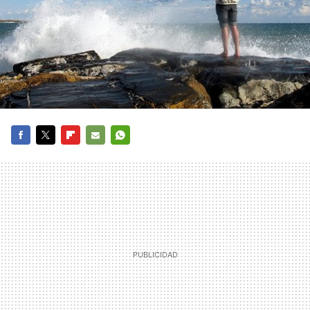
FACEBOOK
TWITTER
FLIPBOARD
E-
WHATSAPP
MAIL