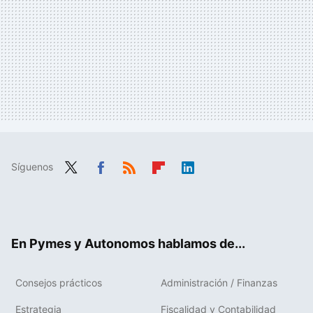
Síguenos
Twit
Fac
RSS
Flip
Link
ter
ebo
boa
edIn
ok
rd
En Pymes y Autonomos hablamos de...
Consejos prácticos
Administración / Finanzas
Estrategia
Fiscalidad y Contabilidad