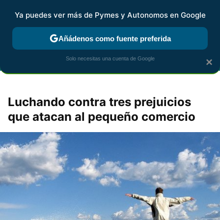
Ya puedes ver más de Pymes y Autonomos en Google
FISCALIDAD Y CONTABILIDAD
KIT DIGITAL
RENTA
AG
Añádenos como fuente preferida
Solo necesitas una cuenta de Google
×
Luchando contra tres prejuicios
que atacan al pequeño comercio