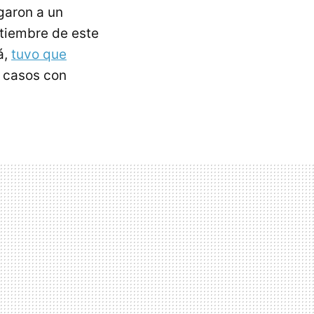
egaron a un
tiembre de este
á,
tuvo que
s casos con