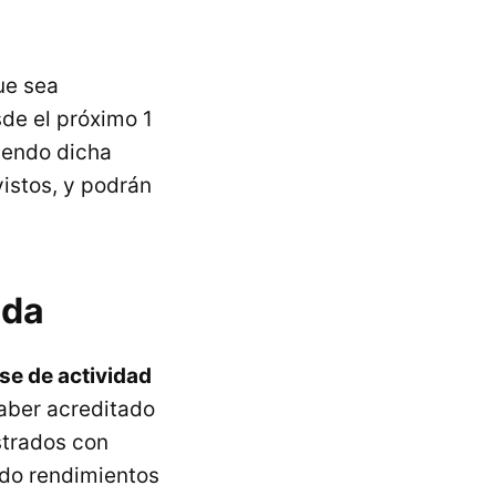
ue sea
sde el próximo 1
iendo dicha
istos, y podrán
uda
ese de actividad
haber acreditado
strados con
ido rendimientos