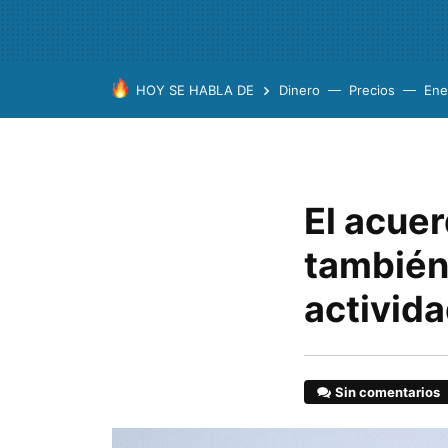
HOY SE HABLA DE
Dinero
Precios
Ene
El acuer
también
activid
Sin comentarios