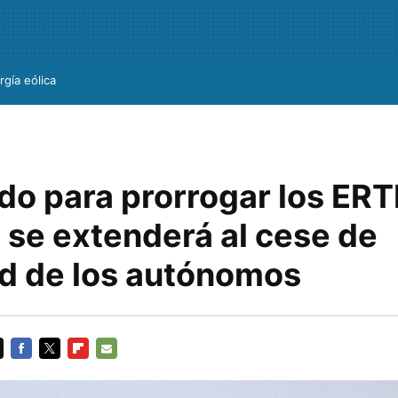
rgía eólica
do para prorrogar los ER
 se extenderá al cese de
ad de los autónomos
FACEBOOK
TWITTER
FLIPBOARD
E-
MAIL