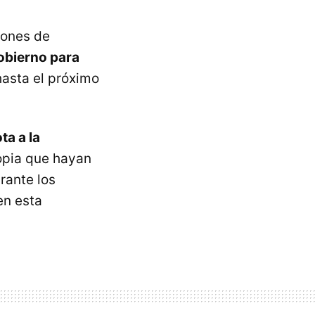
iones de
obierno para
asta el próximo
ta a la
opia que hayan
rante los
en esta