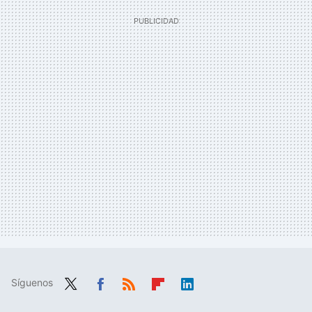
Síguenos
Twit
Fac
RSS
Flip
Link