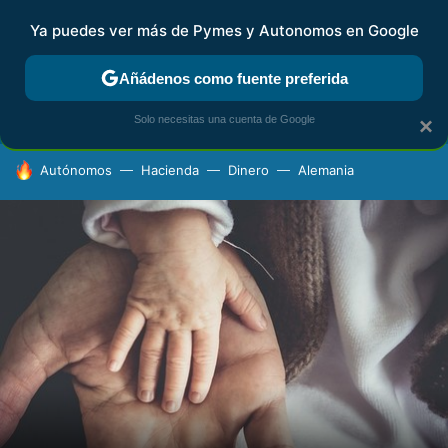
Ya puedes ver más de Pymes y Autonomos en Google
FISCALIDAD Y CONTABILIDAD
KIT DIGITAL
RENTA
AG
Añádenos como fuente preferida
Solo necesitas una cuenta de Google
×
HOY SE HABLA DE
Autónomos
Hacienda
Dinero
Alemania