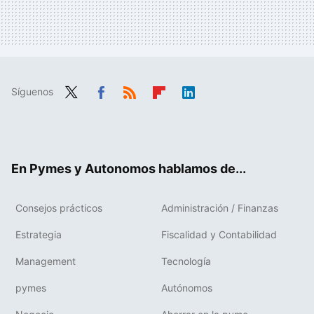
Síguenos
Twit
Fac
RSS
Flip
Link
ter
ebo
boa
edIn
ok
rd
En Pymes y Autonomos hablamos de...
Consejos prácticos
Administración / Finanzas
Estrategia
Fiscalidad y Contabilidad
Management
Tecnología
pymes
Autónomos