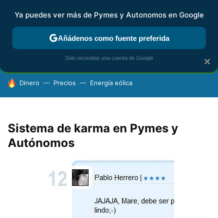
Ya puedes ver más de Pymes y Autonomos en Google
FISCALIDAD Y CONTABILIDAD
KIT DIGITAL
RENTA
AG
Añádenos como fuente preferida
Solo necesitas una cuenta de Google
×
HOY SE HABLA DE
Dinero
Precios
Energía eólica
Sistema de karma en Pymes y
Autónomos