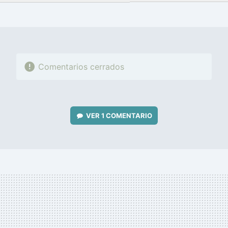
FACEBOOK
TWITTER
FLIPBOARD
E-
WHATSAPP
MAIL
Comentarios cerrados
VER
1 COMENTARIO