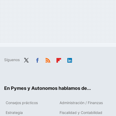
Síguenos
Twit
Fac
RSS
Flip
Link
ter
ebo
boa
edIn
ok
rd
En Pymes y Autonomos hablamos de...
Consejos prácticos
Administración / Finanzas
Estrategia
Fiscalidad y Contabilidad