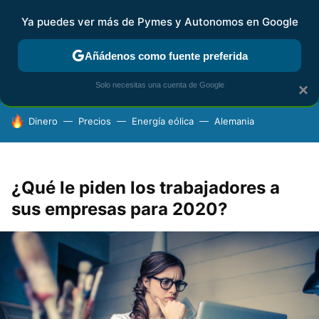
Ya puedes ver más de Pymes y Autonomos en Google
FISCALIDAD Y CONTABILIDAD
KIT DIGITAL
RENTA
AG
Añádenos como fuente preferida
Solo necesitas una cuenta de Google
×
HOY SE HABLA DE
Dinero
Precios
Energía eólica
Alemania
¿Qué le piden los trabajadores a
sus empresas para 2020?