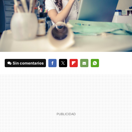
Sin comentarios
FACEBOOK
TWITTER
FLIPBOARD
E-
WHATSAPP
MAIL