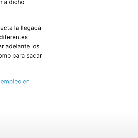
n a dicho
ecta la llegada
 diferentes
r adelante los
como para sacar
 empleo en