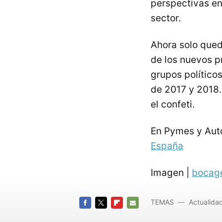
perspectivas en 
sector.
Ahora solo que
de los nuevos pr
grupos político
de 2017 y 2018.
el confeti.
En Pymes y Au
España
Imagen |
bocag
TEMAS
Actualida
FACEBOOK
TWITTER
FLIPBOARD
E-