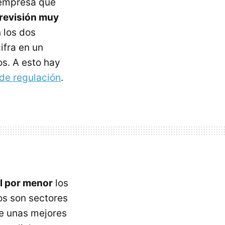
 empresa que
revisión muy
 los dos
ifra en un
s. A esto hay
de regulación
.
al por menor
los
os son sectores
ue unas mejores