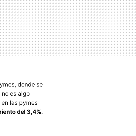
pymes, donde se
 no es algo
n en las pymes
miento del 3,4%
.