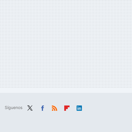
Síguenos
Twit
Fac
RSS
Flip
Link
ter
ebo
boa
edIn