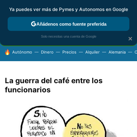
Ya puedes ver más de Pymes y Autonomos en Google
FISCALIDAD Y CONTABILIDAD
KIT DIGITAL
RENTA
AG
Añádenos como fuente preferida
Solo necesitas una cuenta de Google
×
HOY SE HABLA DE
Autónomo
Dinero
Precios
Alquiler
Alemania
C
La guerra del café entre los
funcionarios