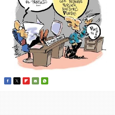
FACEBOOK
TWITTER
FLIPBOARD
E-
WHATSAPP
MAIL