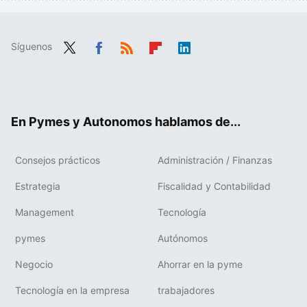
Síguenos
Twit
Fac
RSS
Flip
Link
ter
ebo
boa
edIn
ok
rd
En Pymes y Autonomos hablamos de...
Consejos prácticos
Administración / Finanzas
Estrategia
Fiscalidad y Contabilidad
Management
Tecnología
pymes
Autónomos
Negocio
Ahorrar en la pyme
Tecnología en la empresa
trabajadores