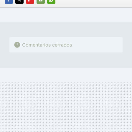
FACEBOOK
TWITTER
FLIPBOARD
E-
WHATSAPP
MAIL
Comentarios cerrados