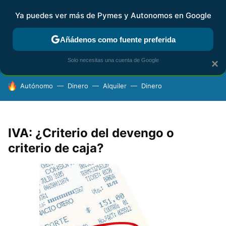
Ya puedes ver más de Pymes y Autonomos en Google
FISCALIDAD Y CONTABILIDAD
KIT DIGITAL
RENTA
AG
Añádenos como fuente preferida
Solo necesitas una cuenta de Google
×
HOY SE HABLA DE
Autónomo
Dinero
Alquiler
Dinero
IVA: ¿Criterio del devengo o
criterio de caja?