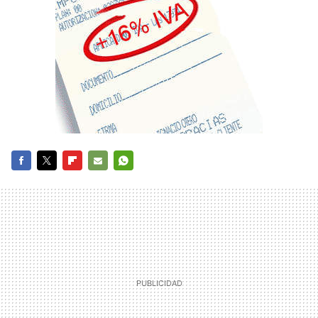
FACEBOOK
TWITTER
FLIPBOARD
E-
WHATSAPP
MAIL