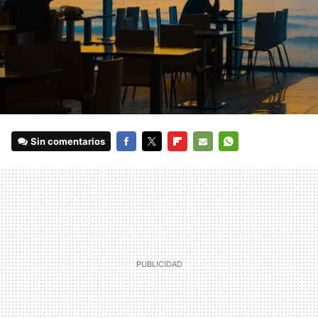
Sin comentarios
FACEBOOK
TWITTER
FLIPBOARD
E-
WHATSAPP
MAIL