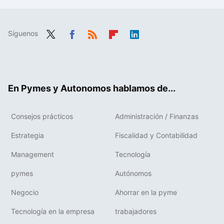
Síguenos
Twit
Fac
RSS
Flip
Link
ter
ebo
boa
edIn
ok
rd
En Pymes y Autonomos hablamos de...
Consejos prácticos
Administración / Finanzas
Estrategia
Fiscalidad y Contabilidad
Management
Tecnología
pymes
Autónomos
Negocio
Ahorrar en la pyme
Tecnología en la empresa
trabajadores