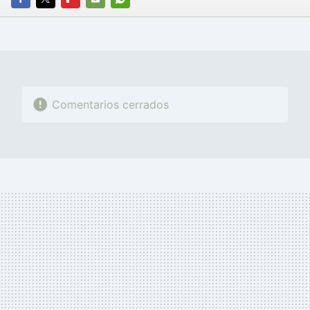
FACEBOOK
TWITTER
FLIPBOARD
E-
WHATSAPP
MAIL
Comentarios cerrados