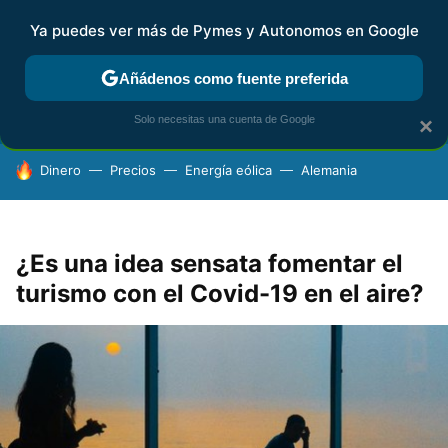
Ya puedes ver más de Pymes y Autonomos en Google
FISCALIDAD Y CONTABILIDAD
KIT DIGITAL
RENTA
AG
Añádenos como fuente preferida
Solo necesitas una cuenta de Google
×
HOY SE HABLA DE
Dinero
Precios
Energía eólica
Alemania
¿Es una idea sensata fomentar el
turismo con el Covid-19 en el aire?