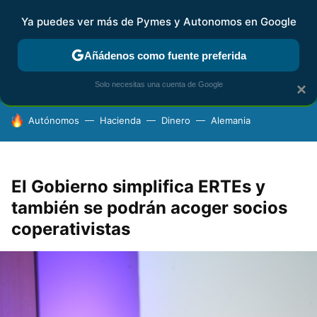
Ya puedes ver más de Pymes y Autonomos en Google
FISCALIDAD Y CONTABILIDAD
KIT DIGITAL
RENTA
AG
Añádenos como fuente preferida
Solo necesitas una cuenta de Google
×
HOY SE HABLA DE
Autónomos
Hacienda
Dinero
Alemania
El Gobierno simplifica ERTEs y
también se podrán acoger socios
coperativistas