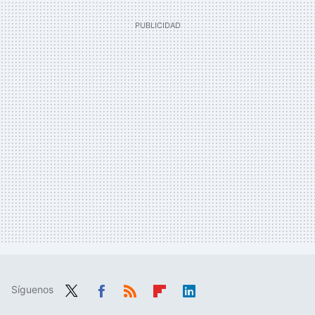
Síguenos
Twit
Fac
RSS
Flip
Link