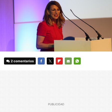
2 comentarios
FACEBOOK
TWITTER
FLIPBOARD
E-
WHATSAPP
MAIL