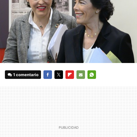
1 comentario
FACEBOOK
TWITTER
FLIPBOARD
E-
WHATSAPP
MAIL