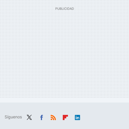
Síguenos
Twit
Fac
RSS
Flip
Link