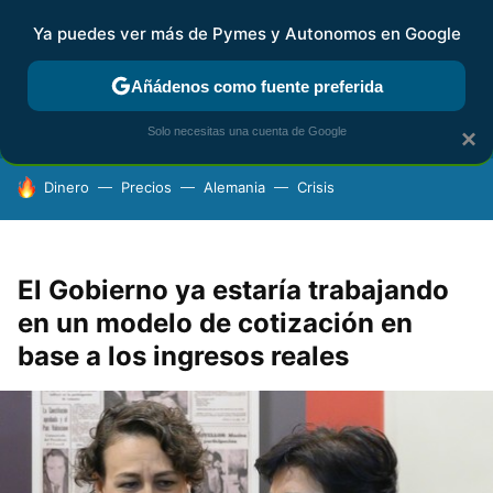
Ya puedes ver más de Pymes y Autonomos en Google
FISCALIDAD Y CONTABILIDAD
KIT DIGITAL
RENTA
AG
Añádenos como fuente preferida
Solo necesitas una cuenta de Google
×
HOY SE HABLA DE
Dinero
Precios
Alemania
Crisis
El Gobierno ya estaría trabajando
en un modelo de cotización en
base a los ingresos reales