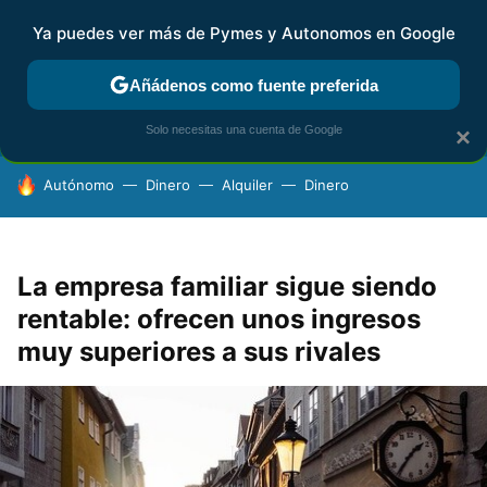
Ya puedes ver más de Pymes y Autonomos en Google
FISCALIDAD Y CONTABILIDAD
KIT DIGITAL
RENTA
AG
Añádenos como fuente preferida
Solo necesitas una cuenta de Google
×
HOY SE HABLA DE
Autónomo
Dinero
Alquiler
Dinero
La empresa familiar sigue siendo
rentable: ofrecen unos ingresos
muy superiores a sus rivales