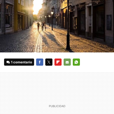
1 comentario
FACEBOOK
TWITTER
FLIPBOARD
E-
WHATSAPP
MAIL