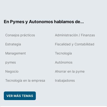
Twit
Fac
RSS
Flip
Link
ter
ebo
boa
edIn
ok
rd
En Pymes y Autonomos hablamos de...
Consejos prácticos
Administración / Finanzas
Estrategia
Fiscalidad y Contabilidad
Management
Tecnología
pymes
Autónomos
Negocio
Ahorrar en la pyme
Tecnología en la empresa
trabajadores
VER MÁS TEMAS