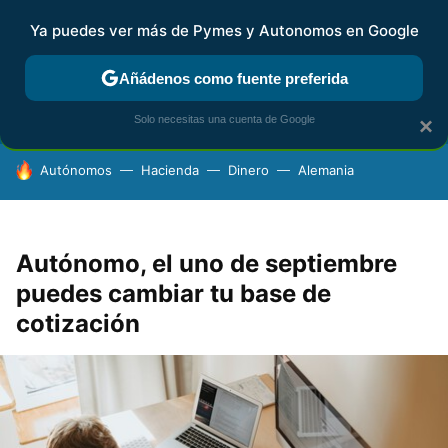
Ya puedes ver más de Pymes y Autonomos en Google
FISCALIDAD Y CONTABILIDAD
KIT DIGITAL
RENTA
AG
Añádenos como fuente preferida
Solo necesitas una cuenta de Google
×
HOY SE HABLA DE
Autónomos
Hacienda
Dinero
Alemania
Autónomo, el uno de septiembre
puedes cambiar tu base de
cotización