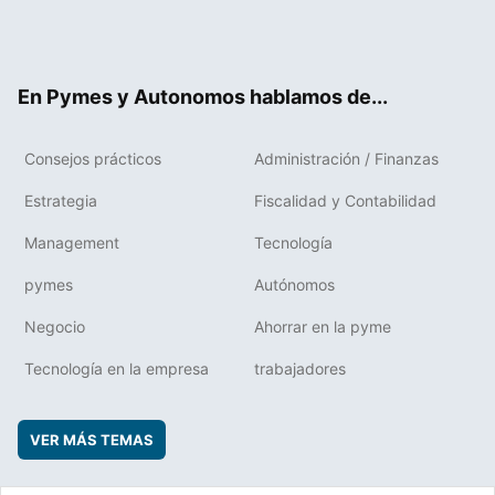
Twit
Fac
RSS
Flip
Link
ter
ebo
boa
edIn
ok
rd
En Pymes y Autonomos hablamos de...
Consejos prácticos
Administración / Finanzas
Estrategia
Fiscalidad y Contabilidad
Management
Tecnología
pymes
Autónomos
Negocio
Ahorrar en la pyme
Tecnología en la empresa
trabajadores
VER MÁS TEMAS