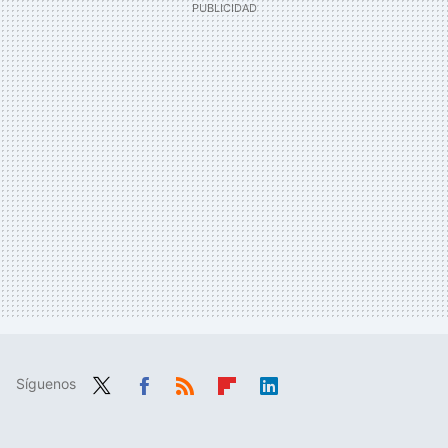
Síguenos
Twit
Fac
RSS
Flip
Link
ter
ebo
boa
edIn