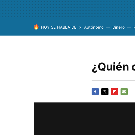
HOY SE HABLA DE
Autónomo
Dinero
¿Quién 
FACEBOOK
TWITTER
FLIPBOARD
E-
MAIL