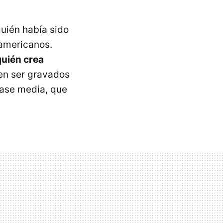
uién había sido
eamericanos.
quién crea
ben ser gravados
lase media, que