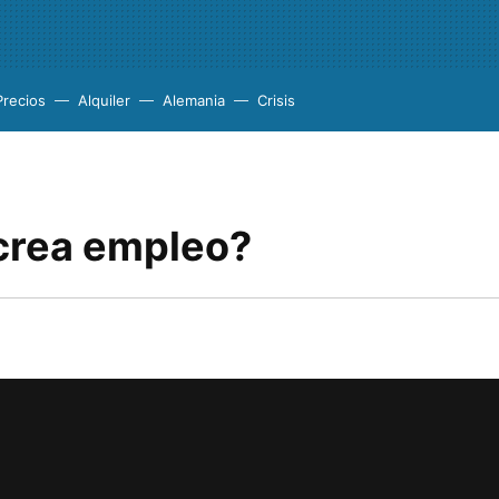
Precios
Alquiler
Alemania
Crisis
crea empleo?