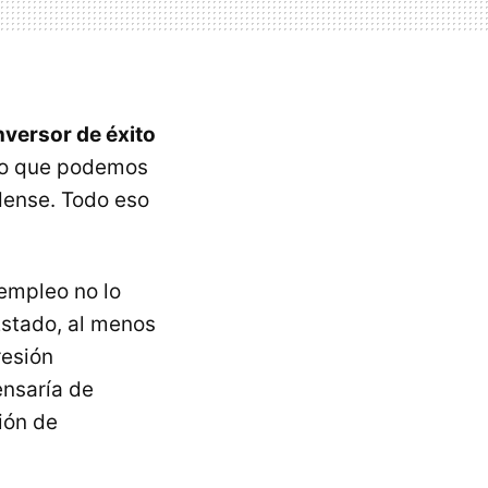
nversor de éxito
smo que podemos
dense. Todo eso
 empleo no lo
Estado, al menos
resión
ensaría de
ión de