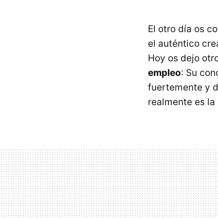
El otro día os c
el auténtico cr
Hoy os dejo otr
empleo
: Su con
fuertemente y d
realmente es la