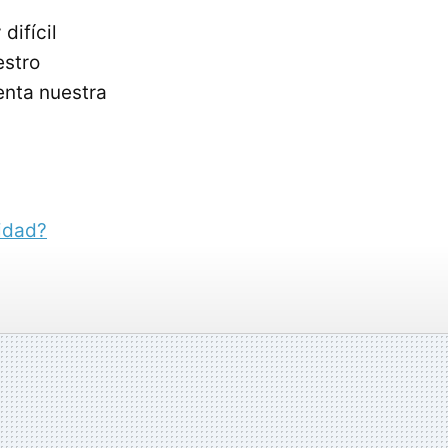
difícil
estro
enta nuestra
idad?