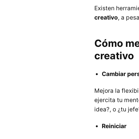
Existen herram
creativo
, a pes
Cómo mej
creativo
Cambiar per
Mejora la flexi
ejercita tu ment
idea?, o ¿tu jef
Reiniciar