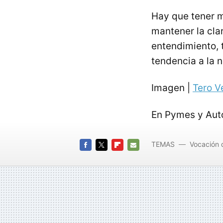
Hay que tener m
mantener la clar
entendimiento, 
tendencia a la 
Imagen |
Tero V
En Pymes y Au
TEMAS
Vocación 
FACEBOOK
TWITTER
FLIPBOARD
E-
MAIL