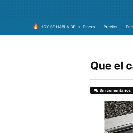
HOY SE HABLA DE
Dinero
Precios
Ene
Que el 
Sin comentarios