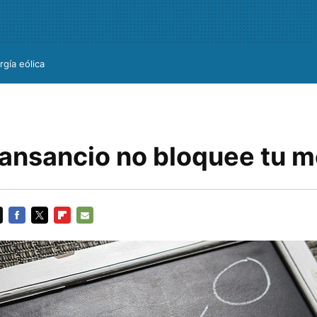
rgía eólica
cansancio no bloquee tu 
FACEBOOK
TWITTER
FLIPBOARD
E-
MAIL