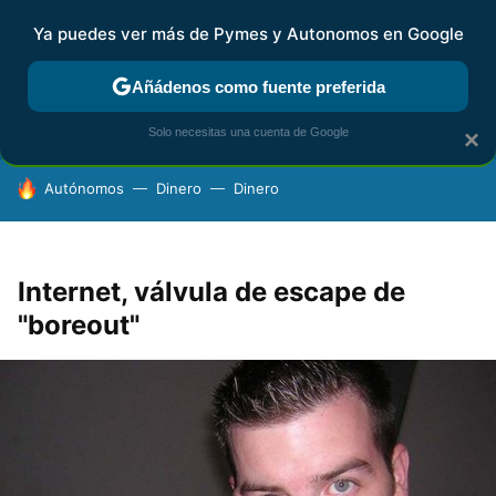
Ya puedes ver más de Pymes y Autonomos en Google
FISCALIDAD Y CONTABILIDAD
KIT DIGITAL
RENTA
AG
Añádenos como fuente preferida
Solo necesitas una cuenta de Google
×
HOY SE HABLA DE
Autónomos
Dinero
Dinero
Internet, válvula de escape de
"boreout"