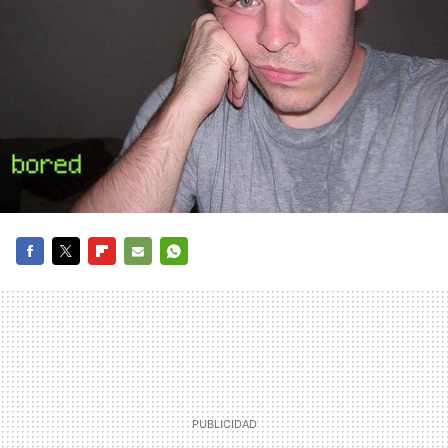
FACEBOOK
TWITTER
FLIPBOARD
E-
WHATSAPP
MAIL