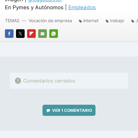
En Pymes y Autónomos |
Empleados
TEMAS
Vocación de empresa
internet
trabajo
J
FACEBOOK
TWITTER
FLIPBOARD
E-
WHATSAPP
MAIL
Comentarios cerrados
VER
1 COMENTARIO