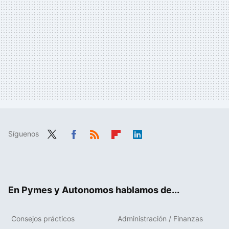
Síguenos
Twit
Fac
RSS
Flip
Link
ter
ebo
boa
edIn
ok
rd
En Pymes y Autonomos hablamos de...
Consejos prácticos
Administración / Finanzas