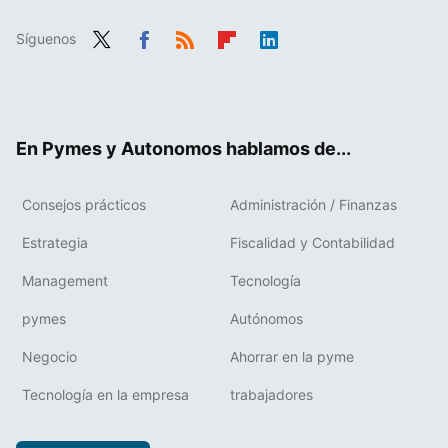
Síguenos
Twit
Fac
RSS
Flip
Link
ter
ebo
boa
edIn
ok
rd
En Pymes y Autonomos hablamos de...
Consejos prácticos
Administración / Finanzas
Estrategia
Fiscalidad y Contabilidad
Management
Tecnología
pymes
Autónomos
Negocio
Ahorrar en la pyme
Tecnología en la empresa
trabajadores