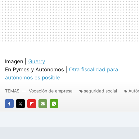
Imagen |
Guerry
En Pymes y Autónomos |
Otra fiscalidad para
autónomos es posible
TEMAS
Vocación de empresa
seguridad social
Autó
FACEBOOK
TWITTER
FLIPBOARD
E-
WHATSAPP
MAIL