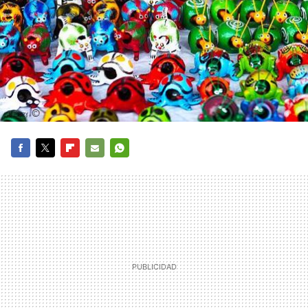
FACEBOOK
TWITTER
FLIPBOARD
E-
WHATSAPP
MAIL